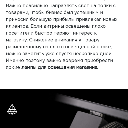
Важно правильно направлять свет на полки с
товарами, чтобы бизнес был успешным и
приносил большую прибыль, привлекая новых
клиентов. Если витрины освещены плохо,
посетители быстро теряют интерес к
магазину. Снижение внимания к товару,
размещенному на плохо освещенной полке,
можно заметить уже спустя несколько дней.
Именно поэтому важно вовремя приобрести
яркие
лампы для освещения магазина
.
Наличие комфортного света создает
благоприятную атмосферу для длительного
шопинга, благодаря чему посетители
максимально долго будут находиться внутри
торгового зала и смогут уделить внимание
всем товарам, тем самым увеличивая выручку.
Мы являемся
производителями светильников
в Украине
и предлагаем вам качественные