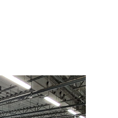
Duo
Alba
Queert 3R