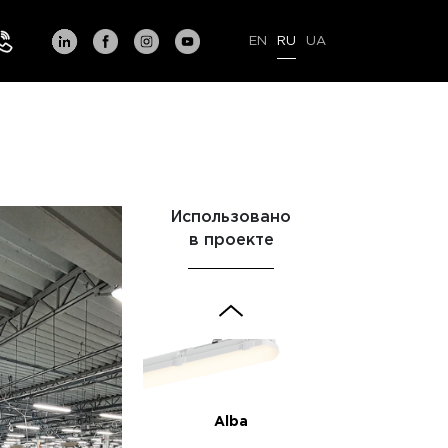
EN
RU
UA
Rock
Использовано
в проекте
Duo
Alba