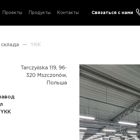
Проекты
Продукты
Контакты
Связаться с нами
 склада
—
YKK
Tarczyńska 119, 96-
320 Mszczonów,
Польша
завод
л
 YKK