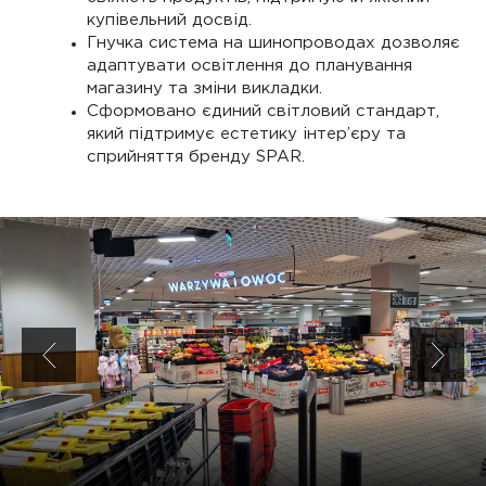
купівельний досвід.
Гнучка система на шинопроводах дозволяє
адаптувати освітлення до планування
магазину та зміни викладки.
Сформовано єдиний світловий стандарт,
який підтримує естетику інтер’єру та
сприйняття бренду SPAR.